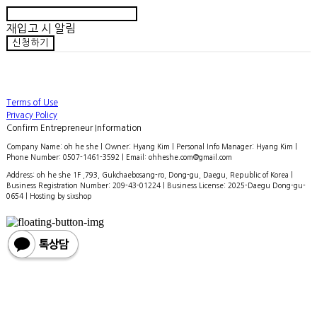
재입고 시 알림
신청하기
Terms of Use
Privacy Policy
Confirm Entrepreneur Information
Company Name: oh he she | Owner: Hyang Kim | Personal Info Manager: Hyang Kim |
Phone Number: 0507-1461-3592 | Email: ohheshe.com@gmail.com
Address: oh he she 1F ,793, Gukchaebosang-ro, Dong-gu, Daegu, Republic of Korea |
Business Registration Number:
209-43-01224
| Business License:
2025-Daegu Dong-gu-
0654
| Hosting by sixshop