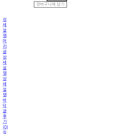
장바구니에 담기
상
세
설
명
머
리
글
상
세
설
명
상
세
설
명
바
닥
글
후
기
(0)
질