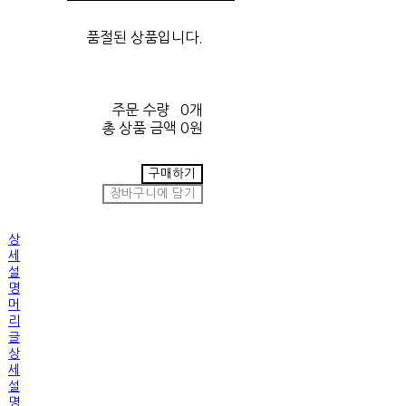
품절된 상품입니다.
주문 수량
0개
총 상품 금액
0원
구매하기
장바구니에 담기
상
세
설
명
머
리
글
상
세
설
명