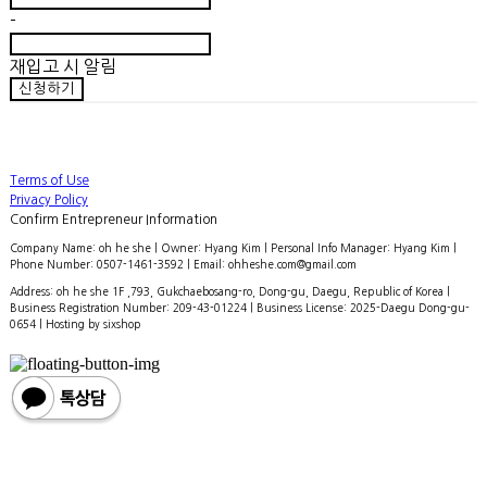
-
재입고 시 알림
신청하기
Terms of Use
Privacy Policy
Confirm Entrepreneur Information
Company Name: oh he she | Owner: Hyang Kim | Personal Info Manager: Hyang Kim |
Phone Number: 0507-1461-3592 | Email: ohheshe.com@gmail.com
Address: oh he she 1F ,793, Gukchaebosang-ro, Dong-gu, Daegu, Republic of Korea |
Business Registration Number:
209-43-01224
| Business License:
2025-Daegu Dong-gu-
0654
| Hosting by sixshop