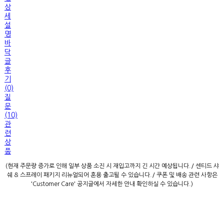
상
세
설
명
바
닥
글
후
기
(0)
질
문
(10)
관
련
상
품
(현재 주문량 증가로 인해 일부 상품 소진 시 재입고까지 긴 시간 예상됩니다./ 센티드 샤
쉐 & 스프레이 패키지 리뉴얼되어 혼용 출고될 수 있습니다./ 쿠폰 및 배송 관련 사항은
'Customer Care' 공지글에서 자세한 안내 확인하실 수 있습니다.)