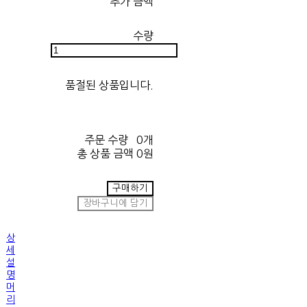
추가 금액
수량
품절된 상품입니다.
주문 수량
0개
총 상품 금액
0원
구매하기
장바구니에 담기
상
세
설
명
머
리