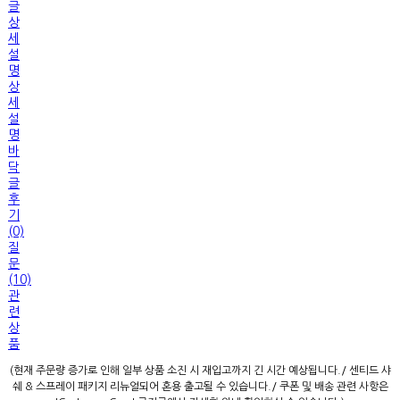
글
상
세
설
명
상
세
설
명
바
닥
글
후
기
(0)
질
문
(10)
관
련
상
품
(현재 주문량 증가로 인해 일부 상품 소진 시 재입고까지 긴 시간 예상됩니다./ 센티드 샤
쉐 & 스프레이 패키지 리뉴얼되어 혼용 출고될 수 있습니다./ 쿠폰 및 배송 관련 사항은