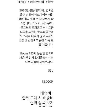
Hinoki | Cedarwood | Clove
2026년 붉은 말의 해, 병오년
을 기념하여 적토마에서 영감
받아 출시된 붉은 말 오브제 왁
스입니다. 히노키, 시더우드,
클로브의 조화롭고 신비로운
느낌을 표현한 향으로 공간의
오브제로 태우지 않고 두셔도
은은한 발향으로 공간 가득 향
을 채웁니다.
Room 793과 동일한 향으로
사용 전 심지 길이를 5mm 정
도로 다듬어 태워주세요.
55g
18,000원
배송비
-
함께 구매 시 배송비
절약 상품 보기