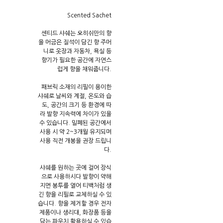
Scented Sachet
센티드 샤쉐는 오히쉬만의 향
을 머금은 질석이 담긴 향 주머
니로 옷장과 자동차, 욕실 등
향기가 필요한 공간에 자연스
럽게 향을 채워줍니다.
패브릭 소재의 리필이 용이한
샤쉐로 날씨와 계절, 온도와 습
도, 공간의 크기 등 환경에 따
라 발향 지속력에 차이가 있을
수 있습니다. 밀폐된 공간에서
사용 시 약 2~3개월 유지되며
사용 직전 개봉을 권장 드립니
다.
샤쉐를 원하는 곳에 걸어 장식
으로 사용하시다 발향이 약해
지면 봉투를 열어 티백처럼 생
긴 향을 리필로 교체하실 수 있
습니다. 향을 제거할 경우 전자
제품이나 생리대, 화장품 등을
담는 파우치 활용하실 수 있습