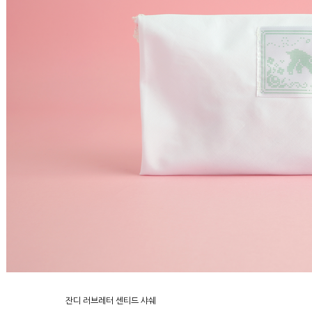
잔디 러브레터 센티드 샤쉐