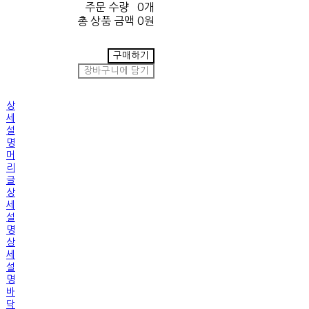
주문 수량
0개
총 상품 금액
0원
구매하기
장바구니에 담기
상
세
설
명
머
리
글
상
세
설
명
상
세
설
명
바
닥