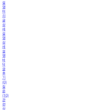
설
명
머
리
글
상
세
설
명
상
세
설
명
바
닥
글
후
기
(0)
질
문
(10)
관
련
상