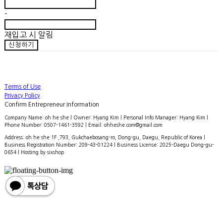
-
재입고 시 알림
신청하기
Terms of Use
Privacy Policy
Confirm Entrepreneur Information
Company Name: oh he she | Owner: Hyang Kim | Personal Info Manager: Hyang Kim |
Phone Number: 0507-1461-3592 | Email: ohheshe.com@gmail.com
Address: oh he she 1F ,793, Gukchaebosang-ro, Dong-gu, Daegu, Republic of Korea |
Business Registration Number:
209-43-01224
| Business License:
2025-Daegu Dong-gu-
0654
| Hosting by sixshop