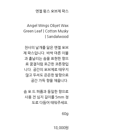
엔젤 윙스 오브제 왁스
Angel Wings Objet Wax
Green Leaf | Cotton Musky
| Sandalwood
천사의 날개를 닮은 엔젤 오브
제 왁스입니다. 바싹 마른 이불
과 흩날리는 솜을 표현한 향으
로 꿈결처럼 포근한 코튼향입
니다. 공간의 오브제로 태우지
않고 두셔도 은은한 발향으로
공간 가득 향을 채웁니다.
솜 오 드 퍼퓸과 동일한 향으로
사용 전 심지 길이를 5mm 정
도로 다듬어 태워주세요.
60g
18,000원